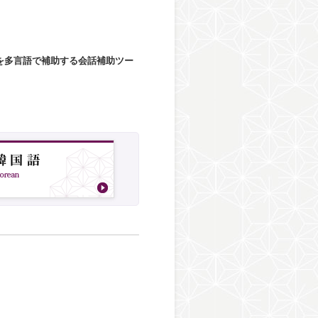
を多言語で補助する会話補助ツー
。