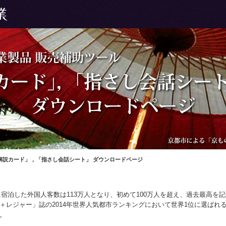
解説カード」，「指さし会話シート」 ダウンロードページ
市に宿泊した外国人客数は113万人となり、初めて100万人を超え、過去最高
＋レジャー」誌の2014年世界人気都市ランキングにおいて世界1位に選ばれ
。